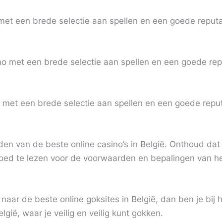
met een brede selectie aan spellen en een goede reputat
o met een brede selectie aan spellen en een goede repu
no met een brede selectie aan spellen en een goede reput
nden van de beste online casino’s in België. Onthoud dat h
goed te lezen voor de voorwaarden en bepalingen van he
naar de beste online goksites in België, dan ben je bij h
gië, waar je veilig en veilig kunt gokken.