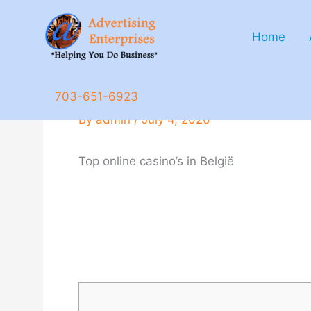
Skip
to
Home
content
Top online casino’s in Belgi
703-651-6923
By
admin
/
July 4, 2026
Top online casino’s in België