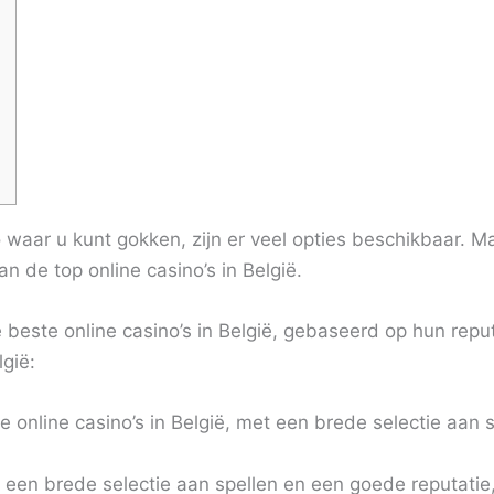
 waar u kunt gokken, zijn er veel opties beschikbaar. Ma
an de top online casino’s in België.
 beste online casino’s in België, gebaseerd op hun repu
lgië:
 online casino’s in België, met een brede selectie aan 
 een brede selectie aan spellen en een goede reputatie,