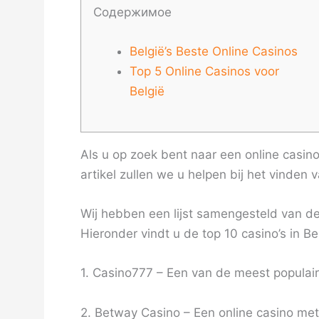
Содержимое
België’s Beste Online Casinos
Top 5 Online Casinos voor
België
Als u op zoek bent naar een online casino
artikel zullen we u helpen bij het vinden v
Wij hebben een lijst samengesteld van de
Hieronder vindt u de top 10 casino’s in Be
1. Casino777 – Een van de meest populaire
2. Betway Casino – Een online casino met