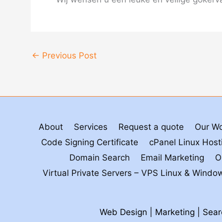
←
Previous Post
About
Services
Request a quote
Our W
Code Signing Certificate
cPanel Linux Host
Domain Search
Email Marketing
O
Virtual Private Servers – VPS Linux & Windo
Web Design | Marketing | Sear