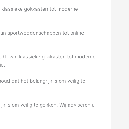
n klassieke gokkasten tot moderne
 van sportweddenschappen tot online
edt, van klassieke gokkasten tot moderne
ië.
oud dat het belangrijk is om veilig te
jk is om veilig te gokken. Wij adviseren u