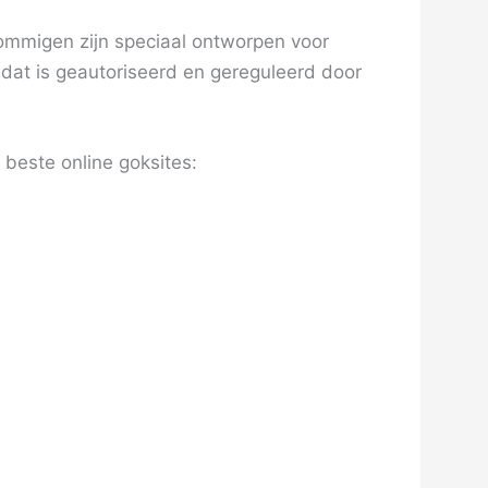
 Sommigen zijn speciaal ontworpen voor
n dat is geautoriseerd en gereguleerd door
 beste online goksites: