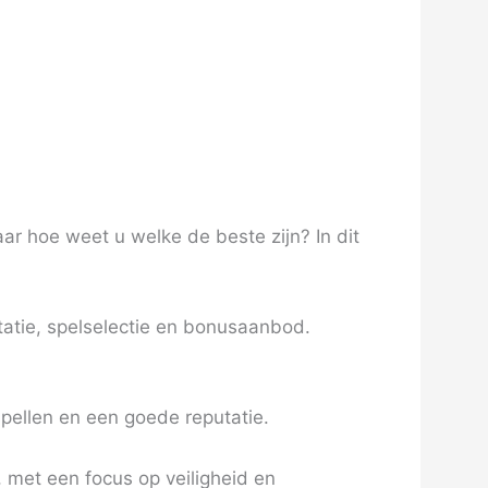
ar hoe weet u welke de beste zijn? In dit
tatie, spelselectie en bonusaanbod.
spellen en een goede reputatie.
 met een focus op veiligheid en