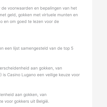
oor de voorwaarden en bepalingen van het
 met geld, gokken met virtuele munten en
ino en om goed te lezen voor de
ben een lijst samengesteld van de top 5
 verscheidenheid aan gokken, van
) is Casino Lugano een veilige keuze voor
idenheid aan gokken, van
 voor gokkers uit België.