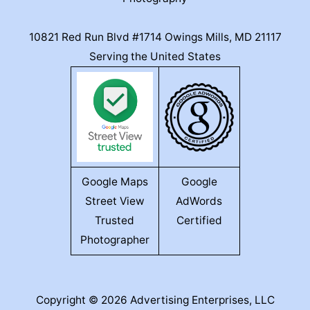
10821 Red Run Blvd #1714 Owings Mills, MD 21117
Serving the United States
Google Maps
Google
Street View
AdWords
Trusted
Certified
Photographer
Copyright © 2026 Advertising Enterprises, LLC