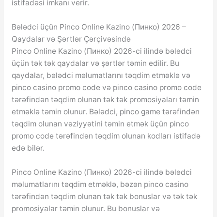
istifadəsi imkanı verir.
Bələdci üçün Pinco Online Kazino (Пинко) 2026 –
Qaydalar və Şərtlər Çərçivəsində
Pinco Online Kazino (Пинко) 2026-ci ilində bələdci
üçün tək tək qaydalar və şərtlər təmin edilir. Bu
qaydalar, bələdci məlumatlarını təqdim etməklə və
pinco casino promo code və pinco casino promo code
tərəfindən təqdim olunan tək tək promosiyaları təmin
etməklə təmin olunur. Bələdci, pinco game tərəfindən
təqdim olunan vəziyyətini təmin etmək üçün pinco
promo code tərəfindən təqdim olunan kodları istifadə
edə bilər.
Pinco Online Kazino (Пинко) 2026-ci ilində bələdci
məlumatlarını təqdim etməklə, bəzən pinco casino
tərəfindən təqdim olunan tək tək bonuslar və tək tək
promosiyalar təmin olunur. Bu bonuslar və