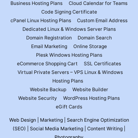
Business Hosting Plans
Cloud Calendar for Teams
Code Signing Certificate
cPanel Linux Hosting Plans
Custom Email Address
Dedicated Linux & Windows Server Plans
Domain Registration
Domain Search
Email Marketing
Online Storage
Plesk Windows Hosting Plans
eCommerce Shopping Cart
SSL Certificates
Virtual Private Servers – VPS Linux & Windows
Hosting Plans
Website Backup
Website Builder
Website Security
WordPress Hosting Plans
eGift Cards
Web Design | Marketing | Search Engine Optimization
(SEO) | Social Media Marketing | Content Writing |
Photography