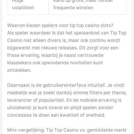
Hoge
Kans op grote, maar minder
volatiliteit
frequente winsten
Waarom kiezen spelers voor tip top casino slots?
Als speler waardeer ik dat het spelaanbod van Tip Top
Casino niet alleen divers is, maar ook continu wordt
bijgewerkt met nieuwe releases. Dit zorgt voor een
frisse ervaring, waarbij je naast vertrouwde
klassiekers ook opwindende noviteiten kunt
ontdekken.
Daarnaast is de gebruikersinterface intuïtief. Je vindt
makkelijk wat je zoekt dankzij slimme filters per thema,
leverancier of populariteit. En de mobiele ervaring is
uitstekend: je kunt overal en altijd spelen zonder
concessies te doen aan kwaliteit of snelheid.
Mini-vergelijking: Tip Top Casino vs. gemiddelde markt