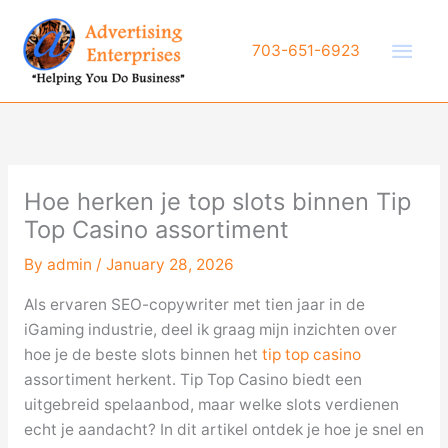
Skip
to
Main
703-651-6923
content
Men
Hoe herken je top slots binnen Tip
Top Casino assortiment
By
admin
/
January 28, 2026
Als ervaren SEO-copywriter met tien jaar in de
iGaming industrie, deel ik graag mijn inzichten over
hoe je de beste slots binnen het
tip top casino
assortiment herkent. Tip Top Casino biedt een
uitgebreid spelaanbod, maar welke slots verdienen
echt je aandacht? In dit artikel ontdek je hoe je snel en