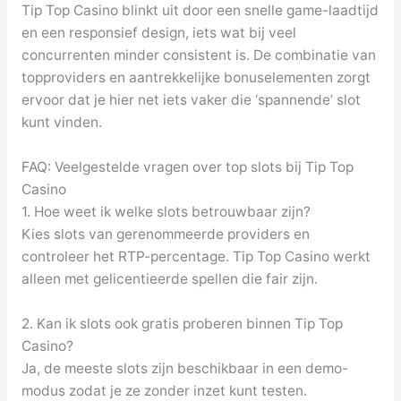
Tip Top Casino blinkt uit door een snelle game-laadtijd
en een responsief design, iets wat bij veel
concurrenten minder consistent is. De combinatie van
topproviders en aantrekkelijke bonuselementen zorgt
ervoor dat je hier net iets vaker die ‘spannende’ slot
kunt vinden.
FAQ: Veelgestelde vragen over top slots bij Tip Top
Casino
1. Hoe weet ik welke slots betrouwbaar zijn?
Kies slots van gerenommeerde providers en
controleer het RTP-percentage. Tip Top Casino werkt
alleen met gelicentieerde spellen die fair zijn.
2. Kan ik slots ook gratis proberen binnen Tip Top
Casino?
Ja, de meeste slots zijn beschikbaar in een demo-
modus zodat je ze zonder inzet kunt testen.