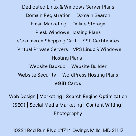
Dedicated Linux & Windows Server Plans
Domain Registration
Domain Search
Email Marketing
Online Storage
Plesk Windows Hosting Plans
eCommerce Shopping Cart
SSL Certificates
Virtual Private Servers – VPS Linux & Windows
Hosting Plans
Website Backup
Website Builder
Website Security
WordPress Hosting Plans
eGift Cards
Web Design | Marketing | Search Engine Optimization
(SEO) | Social Media Marketing | Content Writing |
Photography
10821 Red Run Blvd #1714 Owings Mills, MD 21117