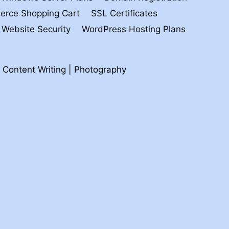
rce Shopping Cart
SSL Certificates
Website Security
WordPress Hosting Plans
 Content Writing | Photography