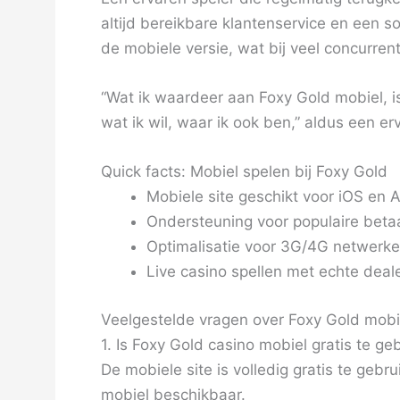
altijd bereikbare klantenservice en een s
de mobiele versie, wat bij veel concurrent
“Wat ik waardeer aan Foxy Gold mobiel, 
wat ik wil, waar ik ook ben,” aldus een er
Quick facts: Mobiel spelen bij Foxy Gold
Mobiele site geschikt voor iOS en
Ondersteuning voor populaire beta
Optimalisatie voor 3G/4G netwerken
Live casino spellen met echte deal
Veelgestelde vragen over Foxy Gold mobi
1. Is Foxy Gold casino mobiel gratis te ge
De mobiele site is volledig gratis te gebru
mobiel beschikbaar.