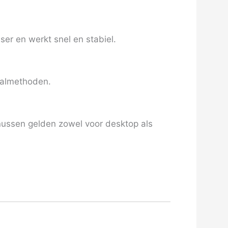
er en werkt snel en stabiel.
taalmethoden.
onussen gelden zowel voor desktop als