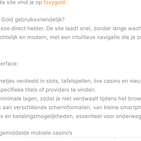
e site vind je op
foxygold
.
Gold gebruiksvriendelijk?
 deze direct helder. De site laadt snel, zonder lange wac
chtelijk en modern, met een intuïtieve navigatie die je
erface:
 netjes verdeeld in slots, tafelspellen, live casino en ni
ecifieke titels of providers te vinden.
minimale lagen, zodat je niet verdwaalt tijdens het bro
 aan verschillende schermformaten, van kleine smartpho
 en betalingsmogelijkheden, essentieel voor onderweg g
s gemiddelde mobiele casino’s