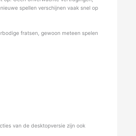
 nieuwe spellen verschijnen vaak snel op
verbodige fratsen, gewoon meteen spelen
uncties van de desktopversie zijn ook