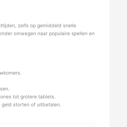
httijden, zelfs op gemiddeld snelle
 zonder omwegen naar populaire spellen en
euwkomers.
wsen.
nes tot grotere tablets.
eld storten of uitbetalen.