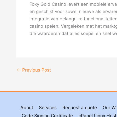
Foxy Gold Casino levert een mobiele ervar
en geschikt voor zowel nieuwe als ervar
integratie van belangrijke functionalitei
casino spelen. Vergeleken met het marktg
die waarderen dat alles soepel en snel w
←
Previous Post
About
Services
Request a quote
Our W
Code Signing Certificate
cPanel Linux Host