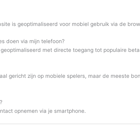
ite is geoptimaliseerd voor mobiel gebruik via de brows
s doen via mijn telefoon?
el geoptimaliseerd met directe toegang tot populaire be
ciaal gericht zijn op mobiele spelers, maar de meeste b
?
 contact opnemen via je smartphone.