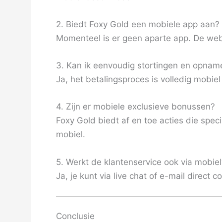
2. Biedt Foxy Gold een mobiele app aan?
Momenteel is er geen aparte app. De webs
3. Kan ik eenvoudig stortingen en opname
Ja, het betalingsproces is volledig mobi
4. Zijn er mobiele exclusieve bonussen?
Foxy Gold biedt af en toe acties die spe
mobiel.
5. Werkt de klantenservice ook via mobiel
Ja, je kunt via live chat of e-mail direct
Conclusie