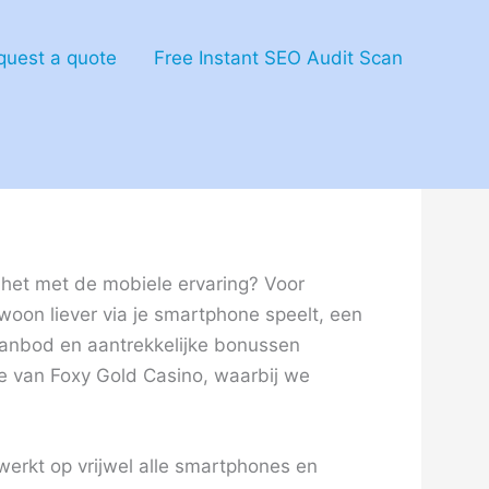
quest a quote
Free Instant SEO Audit Scan
ordeeld
t het met de mobiele ervaring? Voor
woon liever via je smartphone speelt, een
laanbod en aantrekkelijke bonussen
ce van Foxy Gold Casino, waarbij we
werkt op vrijwel alle smartphones en