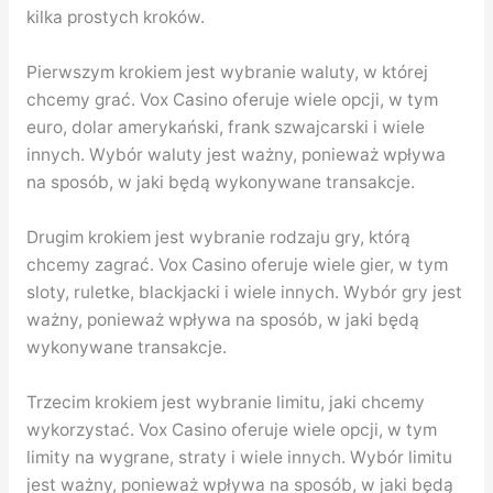
kilka prostych kroków.
Pierwszym krokiem jest wybranie waluty, w której
chcemy grać. Vox Casino oferuje wiele opcji, w tym
euro, dolar amerykański, frank szwajcarski i wiele
innych. Wybór waluty jest ważny, ponieważ wpływa
na sposób, w jaki będą wykonywane transakcje.
Drugim krokiem jest wybranie rodzaju gry, którą
chcemy zagrać. Vox Casino oferuje wiele gier, w tym
sloty, ruletke, blackjacki i wiele innych. Wybór gry jest
ważny, ponieważ wpływa na sposób, w jaki będą
wykonywane transakcje.
Trzecim krokiem jest wybranie limitu, jaki chcemy
wykorzystać. Vox Casino oferuje wiele opcji, w tym
limity na wygrane, straty i wiele innych. Wybór limitu
jest ważny, ponieważ wpływa na sposób, w jaki będą