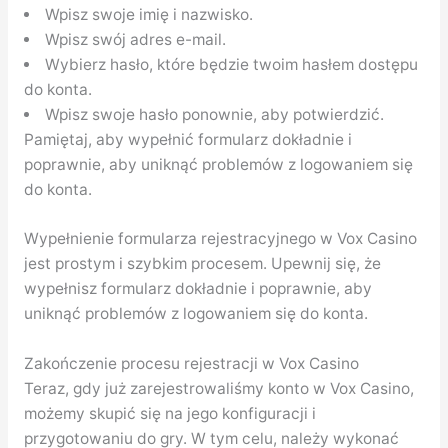
Wpisz swoje imię i nazwisko.
Wpisz swój adres e-mail.
Wybierz hasło, które będzie twoim hasłem dostępu
do konta.
Wpisz swoje hasło ponownie, aby potwierdzić.
Pamiętaj, aby wypełnić formularz dokładnie i
poprawnie, aby uniknąć problemów z logowaniem się
do konta.
Wypełnienie formularza rejestracyjnego w Vox Casino
jest prostym i szybkim procesem. Upewnij się, że
wypełnisz formularz dokładnie i poprawnie, aby
uniknąć problemów z logowaniem się do konta.
Zakończenie procesu rejestracji w Vox Casino
Teraz, gdy już zarejestrowaliśmy konto w Vox Casino,
możemy skupić się na jego konfiguracji i
przygotowaniu do gry. W tym celu, należy wykonać