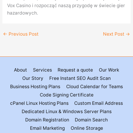
Vox Casino i rozpocząć naszą przygodę w świecie gier
hazardowych.
←
Previous Post
Next Post
→
About
Services
Request a quote
Our Work
Our Story
Free Instant SEO Audit Scan
Business Hosting Plans
Cloud Calendar for Teams
Code Signing Certificate
cPanel Linux Hosting Plans
Custom Email Address
Dedicated Linux & Windows Server Plans
Domain Registration
Domain Search
Email Marketing
Online Storage