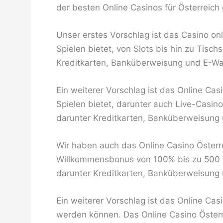
der besten Online Casinos für Österreich
Unser erstes Vorschlag ist das Casino onli
Spielen bietet, von Slots bis hin zu Tisc
Kreditkarten, Banküberweisung und E-Wal
Ein weiterer Vorschlag ist das Online Casi
Spielen bietet, darunter auch Live-Casin
darunter Kreditkarten, Banküberweisung 
Wir haben auch das Online Casino Österre
Willkommensbonus von 100% bis zu 500 Eu
darunter Kreditkarten, Banküberweisung 
Ein weiterer Vorschlag ist das Online Cas
werden können. Das Online Casino Österr