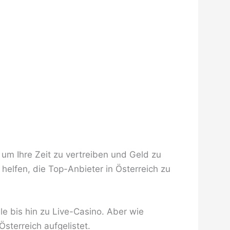
 um Ihre Zeit zu vertreiben und Geld zu
helfen, die Top-Anbieter in Österreich zu
ele bis hin zu Live-Casino. Aber wie
sterreich aufgelistet.