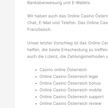
Banküberweisung und E-Wallets.
Wir haben auch das Online Casino Österre
Chat, E-Mail und Telefon. Das Online Cas
Französisch.
Unser letzter Vorschlag ist das Online C
helfen, die beste Entscheidung zu treffen
auch die Lizenz, die Zahlungsmethoden u
Casino online Österreich
Online Casino Österreich legal
Online Casino Österreich bonus
Online Casino Österreich mobile
Online Casino Österreich support
Online Casino Österreich review