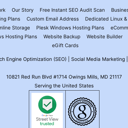
ork
Our Story
Free Instant SEO Audit Scan
Busine
ing Plans
Custom Email Address
Dedicated Linux &
nline Storage
Plesk Windows Hosting Plans
eComme
ws Hosting Plans
Website Backup
Website Builder
eGift Cards
ch Engine Optimization (SEO) | Social Media Marketing |
10821 Red Run Blvd #1714 Owings Mills, MD 21117
Serving the United States