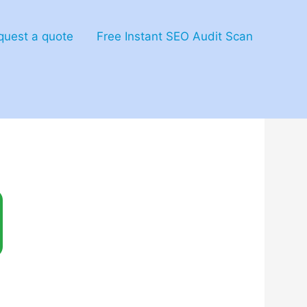
quest a quote
Free Instant SEO Audit Scan