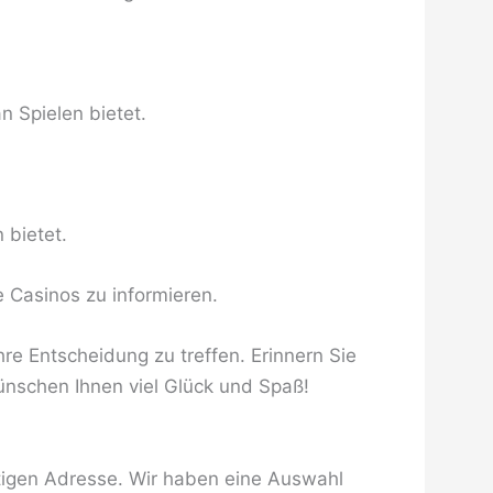
n Spielen bietet.
 bietet.
 Casinos zu informieren.
hre Entscheidung zu treffen. Erinnern Sie
wünschen Ihnen viel Glück und Spaß!
htigen Adresse. Wir haben eine Auswahl