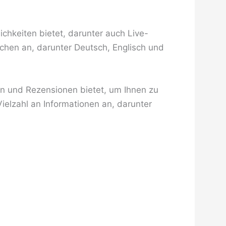
chkeiten bietet, darunter auch Live-
achen an, darunter Deutsch, Englisch und
gen und Rezensionen bietet, um Ihnen zu
Vielzahl an Informationen an, darunter