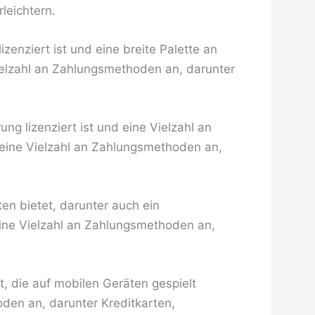
leichtern.
zenziert ist und eine breite Palette an
 Vielzahl an Zahlungsmethoden an, darunter
ung lizenziert ist und eine Vielzahl an
h eine Vielzahl an Zahlungsmethoden an,
en bietet, darunter auch ein
ine Vielzahl an Zahlungsmethoden an,
t, die auf mobilen Geräten gespielt
den an, darunter Kreditkarten,