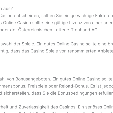
no aus?
asino entscheiden, sollten Sie einige wichtige Faktoren 
es Online Casino sollte eine gültige Lizenz von einer a
oder der Österreichischen Lotterie-Treuhand AG.
uswahl der Spiele. Ein gutes Online Casino sollte eine br
wichtig, dass das Casino Spiele von renommierten Anbie
swahl von Bonusangeboten. Ein gutes Online Casino sol
mmensbonus, Freispiele oder Reload-Bonus. Es ist jedoc
d sicherstellen, dass Sie die Bonusbedingungen erfülle
erheit und Zuverlässigkeit des Casinos. Ein seriöses Onli