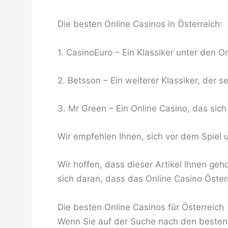
Die besten Online Casinos in Österreich:
1. CasinoEuro – Ein Klassiker unter den On
2. Betsson – Ein weiterer Klassiker, der se
3. Mr Green – Ein Online Casino, das sich 
Wir empfehlen Ihnen, sich vor dem Spiel
Wir hoffen, dass dieser Artikel Ihnen geho
sich daran, dass das Online Casino Österr
Die besten Online Casinos für Österreich
Wenn Sie auf der Suche nach den besten O