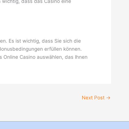
h wichtig, dass das Casino eine
n. Es ist wichtig, dass Sie sich die
 Bonusbedingungen erfüllen können.
es Online Casino auswählen, das Ihnen
Next Post
→