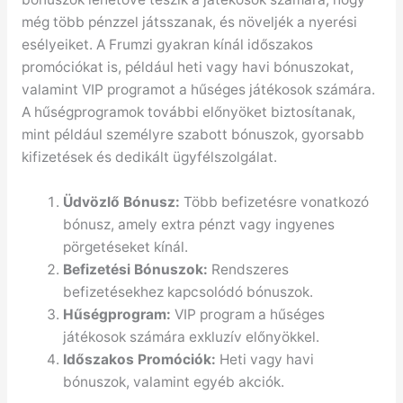
még több pénzzel játsszanak, és növeljék a nyerési
esélyeiket. A Frumzi gyakran kínál időszakos
promóciókat is, például heti vagy havi bónuszokat,
valamint VIP programot a hűséges játékosok számára.
A hűségprogramok további előnyöket biztosítanak,
mint például személyre szabott bónuszok, gyorsabb
kifizetések és dedikált ügyfélszolgálat.
Üdvözlő Bónusz:
Több befizetésre vonatkozó
bónusz, amely extra pénzt vagy ingyenes
pörgetéseket kínál.
Befizetési Bónuszok:
Rendszeres
befizetésekhez kapcsolódó bónuszok.
Hűségprogram:
VIP program a hűséges
játékosok számára exkluzív előnyökkel.
Időszakos Promóciók:
Heti vagy havi
bónuszok, valamint egyéb akciók.