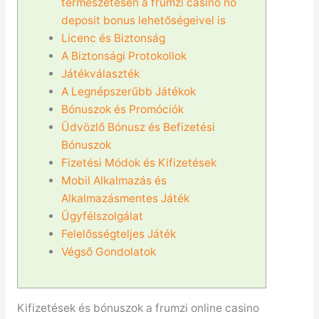
természetesen a frumzi casino no
deposit bonus lehetőségeivel is
Licenc és Biztonság
A Biztonsági Protokollok
Játékválaszték
A Legnépszerűbb Játékok
Bónuszok és Promóciók
Üdvözlő Bónusz és Befizetési
Bónuszok
Fizetési Módok és Kifizetések
Mobil Alkalmazás és
Alkalmazásmentes Játék
Ügyfélszolgálat
Felelősségteljes Játék
Végső Gondolatok
Kifizetések és bónuszok a frumzi online casino