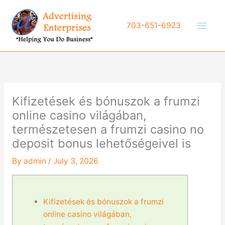
Skip
to
Main
703-651-6923
content
Men
Kifizetések és bónuszok a frumzi
online casino világában,
természetesen a frumzi casino no
deposit bonus lehetőségeivel is
By
admin
/
July 3, 2026
Kifizetések és bónuszok a frumzi
online casino világában,