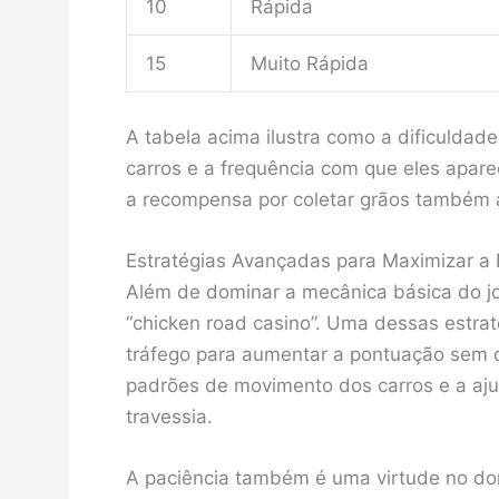
10
Rápida
15
Muito Rápida
A tabela acima ilustra como a dificulda
carros e a frequência com que eles apar
a recompensa por coletar grãos também a
Estratégias Avançadas para Maximizar a
Além de dominar a mecânica básica do jo
“chicken road casino”. Uma dessas estra
tráfego para aumentar a pontuação sem c
padrões de movimento dos carros e a aju
travessia.
A paciência também é uma virtude no dom