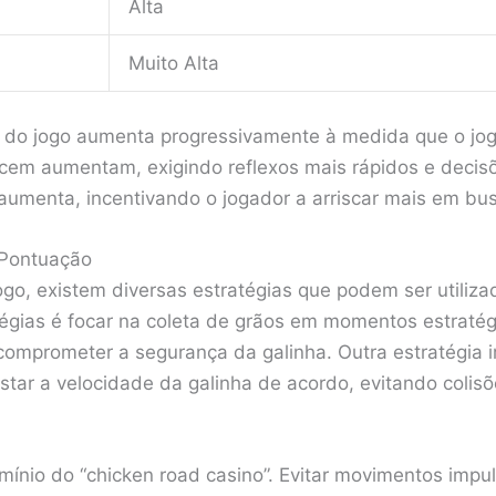
Alta
Muito Alta
de do jogo aumenta progressivamente à medida que o jog
ecem aumentam, exigindo reflexos mais rápidos e deci
umenta, incentivando o jogador a arriscar mais em bus
 Pontuação
go, existem diversas estratégias que podem ser utiliz
tégias é focar na coleta de grãos em momentos estraté
omprometer a segurança da galinha. Outra estratégia im
star a velocidade da galinha de acordo, evitando coli
ínio do “chicken road casino”. Evitar movimentos impu