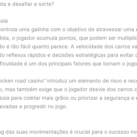
da e desafiar a sorte?
ssia
 controla uma galinha com o objetivo de atravessar um
dida, o jogador acumula pontos, que podem ser multipl
o é tão fácil quanto parece. A velocidade dos carros va
reflexos rápidos e decisões estratégicas para evitar 
ficuldade é um dos principais fatores que tornam o jogo 
chicken road casino” introduz um elemento de risco e re
o, mas também exige que o jogador desvie dos carros c
ssia para coletar mais grãos ou priorizar a segurança e 
evadas e progredir no jogo.
ng das suas movimentações é crucial para o sucesso no 