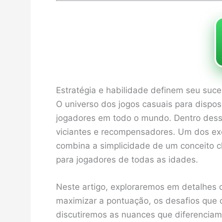
Estratégia e habilidade definem seu suce
O universo dos jogos casuais para dispos
jogadores em todo o mundo. Dentro desse
viciantes e recompensadores. Um dos exe
combina a simplicidade de um conceito c
para jogadores de todas as idades.
Neste artigo, exploraremos em detalhes 
maximizar a pontuação, os desafios que 
discutiremos as nuances que diferenciam 