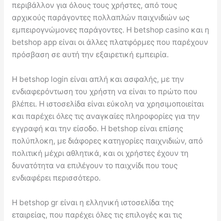
περιβάλλον για όλους τους χρήστες, από τους
αρχικούς παράγοντες πολλαπλών παιχνιδιών ως
εμπειρογνώμονες παράγοντες. Η betshop casino και η
betshop app είναι οι άλλες πλατφόρμες που παρέχουν
πρόσβαση σε αυτή την εξαιρετική εμπειρία.
Η betshop login είναι απλή και ασφαλής, με την
ενδιαφερόντωση του χρήστη να είναι το πρώτο που
βλέπει. Η ιστοσελίδα είναι εύκολη να χρησιμοποιείται
και παρέχει όλες τις αναγκαίες πληροφορίες για την
εγγραφή και την είσοδο. Η betshop είναι επίσης
πολύπλοκη, με διάφορες κατηγορίες παιχνιδιών, από
πολιτική μέχρι αθλητικά, και οι χρήστες έχουν τη
δυνατότητα να επιλέγουν το παιχνίδι που τους
ενδιαφέρει περισσότερο.
Η betshop gr είναι η ελληνική ιστοσελίδα της
εταιρείας, που παρέχει όλες τις επιλογές και τις