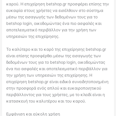
καρού. Η επιχείρηση betshop.gr προσφέρει επίσης την
ευκαιρία στους χρήστες να εισέλθουν στο σύστημα
μέσω της εισαγωγής των δεδομένων τους για το
betshop login, οικοδομώντας ένα πιο ασφαλές και
αποτελεσματικό περιβάλλον για την χρήση των
υπηρεσιών της επιχείρησης.
Το καλύτερο και το καρό της επιχείρησης betshop.gr
είναι επίσης προσφέρθει μέσω της εισαγωγής των
δεδομένων τους για το betshop login, οικοδομώντας
ένα πιο ασφαλές και αποτελεσματικό περιβάλλον για
την χρήση των υπηρεσιών της επιχείρησης. Η
επιχείρηση betshop.gr είναι ειδικά συνειδητοποιημένη
στην προσφορά ενός απλού και ευκαιροποιητικού
περιβάλλοντος για τους χρήστες, με το κλειδί είναι η
κατασκευή του καλυτέρου και του καρού.
Εμφάνιση και εύκολη χρήση