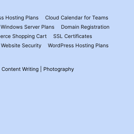
ss Hosting Plans
Cloud Calendar for Teams
 Windows Server Plans
Domain Registration
rce Shopping Cart
SSL Certificates
Website Security
WordPress Hosting Plans
 Content Writing | Photography