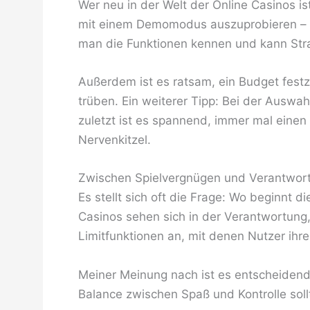
Wer neu in der Welt der Online Casinos is
mit einem Demomodus auszuprobieren – vi
man die Funktionen kennen und kann Stra
Außerdem ist es ratsam, ein Budget festzu
trüben. Ein weiterer Tipp: Bei der Auswa
zuletzt ist es spannend, immer mal einen
Nervenkitzel.
Zwischen Spielvergnügen und Verantwor
Es stellt sich oft die Frage: Wo beginnt
Casinos sehen sich in der Verantwortung,
Limitfunktionen an, mit denen Nutzer ihr
Meiner Meinung nach ist es entscheidend,
Balance zwischen Spaß und Kontrolle sollt