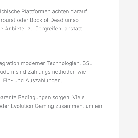
eichische Plattformen achten darauf,
arburst oder Book of Dead umso
le Anbieter zurückgreifen, anstatt
Integration moderner Technologien. SSL-
. Zudem sind Zahlungsmethoden wie
ei Ein- und Auszahlungen.
sparente Bedingungen sorgen. Viele
 oder Evolution Gaming zusammen, um ein