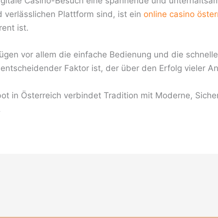
igitale Casino-Besuch eine spannende und unterhaltsame 
verlässlichen Plattform sind, ist ein
online casino öster
ent ist.
nügen vor allem die einfache Bedienung und die schnelle
 entscheidender Faktor ist, der über den Erfolg vieler A
t in Österreich verbindet Tradition mit Moderne, Sicher
.