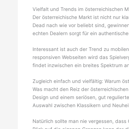
Vielfalt und Trends im österreichischen M
Der österreichische Markt ist nicht nur kl
Dead nach wie vor beliebt sind, gewinne
echten Dealern sorgt für ein authentisches
Interessant ist auch der Trend zu mobile
responsiven Webseiten wird das Spielver
findet inzwischen ein breites Spektrum 
Zugleich einfach und vielfältig: Warum ös
Was macht den Reiz der österreichischen
Design und einem seriösen, gut regulierte
Auswahl zwischen Klassikern und Neuheit
Natürlich sollte man nie vergessen, dass