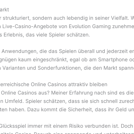
arkt
ar strukturiert, sondern auch lebendig in seiner Vielfalt
n Live-Casino-Angebote von Evolution Gaming zunehmen
 Erlebnis, das viele Spieler schätzen.
n Anwendungen, die das Spielen überall und jederzeit e
gnügen kaum eingeschränkt, egal ob am Smartphone ode
an Varianten und Sonderfunktionen, die den Markt spann
terreichische Online Casinos attraktiv bleiben
 Online Casinos aus? Meiner Erfahrung nach sind es di
n Umfeld. Spieler schätzen, dass sie sich schnell zurech
en haben. Dazu kommt die Sicherheit, dass ihr Geld un
 Glücksspiel immer mit einem Risiko verbunden ist. Doc