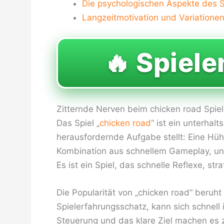
Die psychologischen Aspekte des S
Langzeitmotivation und Variationen
🔥 Spiele
Zitternde Nerven beim chicken road Spiel
Das Spiel „
chicken road
“ ist ein unterhal
herausfordernde Aufgabe stellt: Eine Hühn
Kombination aus schnellem Gameplay, un
Es ist ein Spiel, das schnelle Reflexe, st
Die Popularität von „chicken road“ beruh
Spielerfahrungsschatz, kann sich schnell
Steuerung und das klare Ziel machen es 