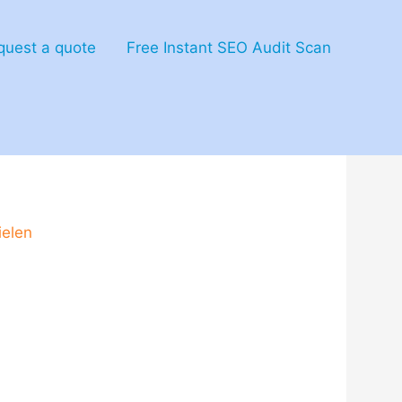
quest a quote
Free Instant SEO Audit Scan
minimieren_und_Highsco
ielen