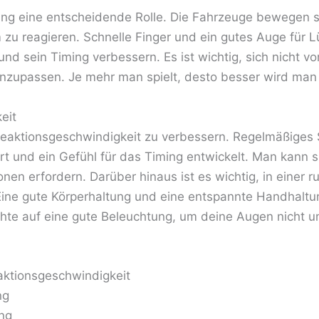
ming eine entscheidende Rolle. Die Fahrzeuge bewegen s
 zu reagieren. Schnelle Finger und ein gutes Auge für L
d sein Timing verbessern. Es ist wichtig, sich nicht v
anzupassen. Je mehr man spielt, desto besser wird man 
eit
Reaktionsgeschwindigkeit zu verbessern. Regelmäßiges Sp
rt und ein Gefühl für das Timing entwickelt. Man kann 
nen erfordern. Darüber hinaus ist es wichtig, in einer
ine gute Körperhaltung und eine entspannte Handhaltun
hte auf eine gute Beleuchtung, um deine Augen nicht un
ktionsgeschwindigkeit
ng
ng