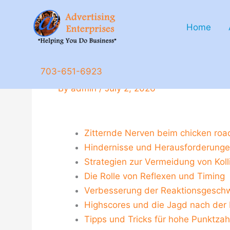
Skip
to
Home
content
Zitternde_Nerven_beim_chi
703-651-6923
By
admin
/
July 2, 2026
Zitternde Nerven beim chicken road
Hindernisse und Herausforderunge
Strategien zur Vermeidung von Koll
Die Rolle von Reflexen und Timing
Verbesserung der Reaktionsgeschw
Highscores und die Jagd nach der 
Tipps und Tricks für hohe Punktzah