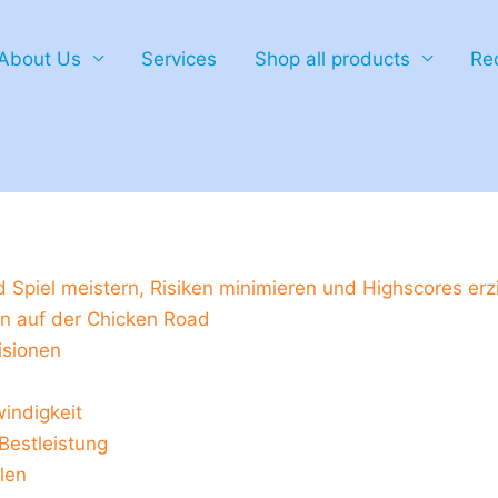
About Us
Services
Shop all products
Re
cken_road_Spiel_meistern_Risiken_
 Spiel meistern, Risiken minimieren und Highscores erz
n auf der Chicken Road
isionen
indigkeit
Bestleistung
len