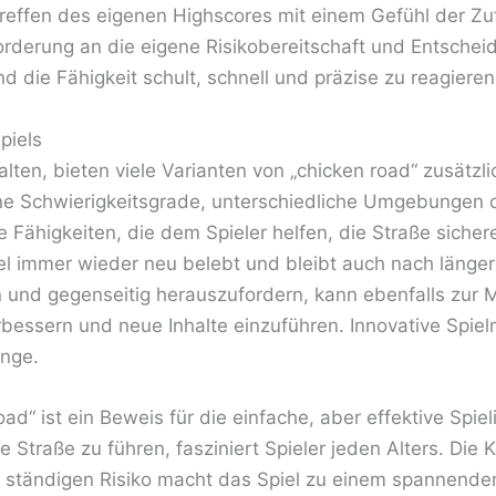
reffen des eigenen Highscores mit einem Gefühl der Zu
orderung an die eigene Risikobereitschaft und Entschei
nd die Fähigkeit schult, schnell und präzise zu reagieren
piels
lten, bieten viele Varianten von „chicken road“ zusätz
e Schwierigkeitsgrade, unterschiedliche Umgebungen o
e Fähigkeiten, die dem Spieler helfen, die Straße siche
l immer wieder neu belebt und bleibt auch nach länger
 und gegenseitig herauszufordern, kann ebenfalls zur Mo
erbessern und neue Inhalte einzuführen. Innovative Sp
ange.
oad“ ist ein Beweis für die einfache, aber effektive Spie
e Straße zu führen, fasziniert Spieler jeden Alters. Di
ständigen Risiko macht das Spiel zu einem spannenden 