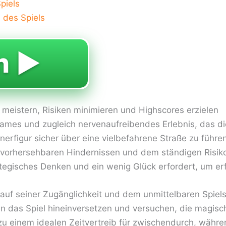
piels
 des Spiels
n ▶️
 meistern, Risiken minimieren und Highscores erzielen
tsames und zugleich nervenaufreibendes Erlebnis, das di
erfigur sicher über eine vielbefahrene Straße zu führen. 
vorhersehbaren Hindernissen und dem ständigen Risiko
rategisches Denken und ein wenig Glück erfordert, um erf
t auf seiner Zugänglichkeit und dem unmittelbaren Spie
 in das Spiel hineinversetzen und versuchen, die magis
zu einem idealen Zeitvertreib für zwischendurch, währ