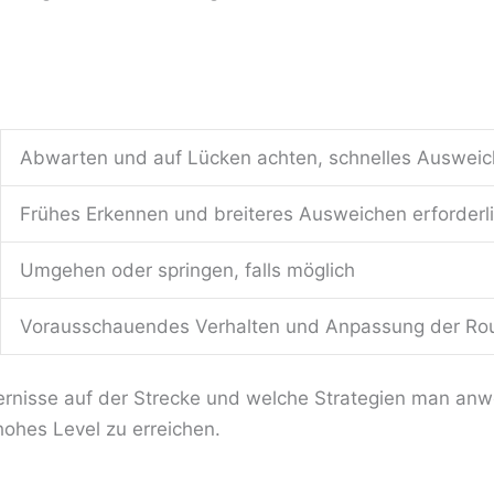
Abwarten und auf Lücken achten, schnelles Auswei
Frühes Erkennen und breiteres Ausweichen erforderl
Umgehen oder springen, falls möglich
Vorausschauendes Verhalten und Anpassung der Ro
dernisse auf der Strecke und welche Strategien man an
 hohes Level zu erreichen.