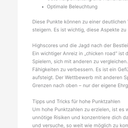
Optimale Beleuchtung
Diese Punkte können zu einer deutlichen
steigern. Es ist wichtig, diese Aspekte z
Highscores und die Jagd nach der Bestle
Ein wichtiger Anreiz in „chicken road“ is
Spielern, sich mit anderen zu vergleiche
Fähigkeiten zu verbessern. Es ist ein Gef
aufsteigt. Der Wettbewerb mit anderen Sp
Grenzen nach oben – nur der eigene Ehrg
Tipps und Tricks für hohe Punktzahlen
Um hohe Punktzahlen zu erzielen, ist es 
unnötige Risiken und konzentriere dich d
und versuche, so weit wie möglich zu ko