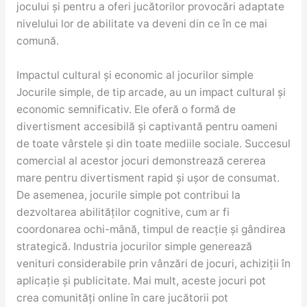
jocului și pentru a oferi jucătorilor provocări adaptate
nivelului lor de abilitate va deveni din ce în ce mai
comună.
Impactul cultural și economic al jocurilor simple
Jocurile simple, de tip arcade, au un impact cultural și
economic semnificativ. Ele oferă o formă de
divertisment accesibilă și captivantă pentru oameni
de toate vârstele și din toate mediile sociale. Succesul
comercial al acestor jocuri demonstrează cererea
mare pentru divertisment rapid și ușor de consumat.
De asemenea, jocurile simple pot contribui la
dezvoltarea abilităților cognitive, cum ar fi
coordonarea ochi-mână, timpul de reacție și gândirea
strategică. Industria jocurilor simple generează
venituri considerabile prin vânzări de jocuri, achiziții în
aplicație și publicitate. Mai mult, aceste jocuri pot
crea comunități online în care jucătorii pot