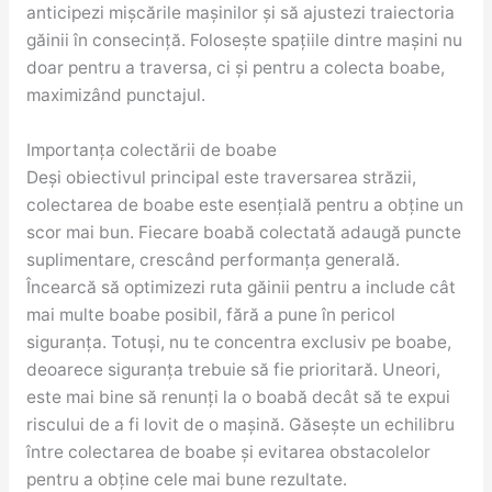
anticipezi mișcările mașinilor și să ajustezi traiectoria
găinii în consecință. Folosește spațiile dintre mașini nu
doar pentru a traversa, ci și pentru a colecta boabe,
maximizând punctajul.
Importanța colectării de boabe
Deși obiectivul principal este traversarea străzii,
colectarea de boabe este esențială pentru a obține un
scor mai bun. Fiecare boabă colectată adaugă puncte
suplimentare, crescând performanța generală.
Încearcă să optimizezi ruta găinii pentru a include cât
mai multe boabe posibil, fără a pune în pericol
siguranța. Totuși, nu te concentra exclusiv pe boabe,
deoarece siguranța trebuie să fie prioritară. Uneori,
este mai bine să renunți la o boabă decât să te expui
riscului de a fi lovit de o mașină. Găsește un echilibru
între colectarea de boabe și evitarea obstacolelor
pentru a obține cele mai bune rezultate.