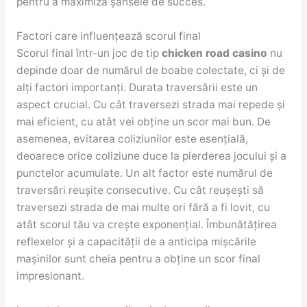
pentru a maximiza șansele de succes.
Factori care influențează scorul final
Scorul final într-un joc de tip
chicken road casino
nu
depinde doar de numărul de boabe colectate, ci și de
alți factori importanți. Durata traversării este un
aspect crucial. Cu cât traversezi strada mai repede și
mai eficient, cu atât vei obține un scor mai bun. De
asemenea, evitarea coliziunilor este esențială,
deoarece orice coliziune duce la pierderea jocului și a
punctelor acumulate. Un alt factor este numărul de
traversări reușite consecutive. Cu cât reușești să
traversezi strada de mai multe ori fără a fi lovit, cu
atât scorul tău va crește exponențial. Îmbunătățirea
reflexelor și a capacității de a anticipa mișcările
mașinilor sunt cheia pentru a obține un scor final
impresionant.