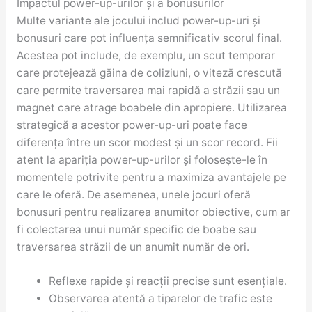
Impactul power-up-urilor și a bonusurilor
Multe variante ale jocului includ power-up-uri și
bonusuri care pot influența semnificativ scorul final.
Acestea pot include, de exemplu, un scut temporar
care protejează găina de coliziuni, o viteză crescută
care permite traversarea mai rapidă a străzii sau un
magnet care atrage boabele din apropiere. Utilizarea
strategică a acestor power-up-uri poate face
diferența între un scor modest și un scor record. Fii
atent la apariția power-up-urilor și folosește-le în
momentele potrivite pentru a maximiza avantajele pe
care le oferă. De asemenea, unele jocuri oferă
bonusuri pentru realizarea anumitor obiective, cum ar
fi colectarea unui număr specific de boabe sau
traversarea străzii de un anumit număr de ori.
Reflexe rapide și reacții precise sunt esențiale.
Observarea atentă a tiparelor de trafic este