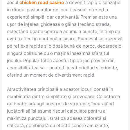
Jocul
chicken road casino
a devenit rapid o senzație
în rândul pasionaților de jocuri casual, oferind o
experiență simplă, dar captivantă. Premisa este una
ușor de înțeles: ghidează o găină trecând strada,
colectând boabe pentru a acumula puncte, în timp ce
eviți traficul în continuă mișcare. Succesul se bazează
pe reflexe rapide și o doză bună de noroc, deoarece o
singură coliziune cu o mașină înseamnă sfârșitul
jocului. Popularitatea acestui tip de joc provine din
accesibilitatea sa – poate fi jucat oricând și oriunde,
oferind un moment de divertisment rapid.
Atractivitatea principală a acestor jocuri constă în
combinația dintre simplitate și provocare. Colectarea
de boabe adaugă un strat de strategie, încurajând
jucătorii să își asume riscuri calculate pentru a
maximiza punctajul. Grafica adesea colorată și
stilizată, combinată cu efecte sonore amuzante,