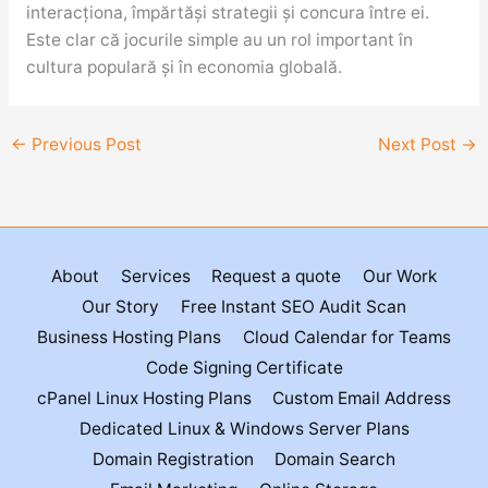
interacționa, împărtăși strategii și concura între ei.
Este clar că jocurile simple au un rol important în
cultura populară și în economia globală.
←
Previous Post
Next Post
→
About
Services
Request a quote
Our Work
Our Story
Free Instant SEO Audit Scan
Business Hosting Plans
Cloud Calendar for Teams
Code Signing Certificate
cPanel Linux Hosting Plans
Custom Email Address
Dedicated Linux & Windows Server Plans
Domain Registration
Domain Search