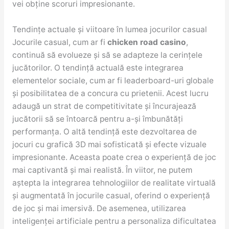
vei obține scoruri impresionante.
Tendințe actuale și viitoare în lumea jocurilor casual
Jocurile casual, cum ar fi
chicken road casino
,
continuă să evolueze și să se adapteze la cerințele
jucătorilor. O tendință actuală este integrarea
elementelor sociale, cum ar fi leaderboard-uri globale
și posibilitatea de a concura cu prietenii. Acest lucru
adaugă un strat de competitivitate și încurajează
jucătorii să se întoarcă pentru a-și îmbunătăți
performanța. O altă tendință este dezvoltarea de
jocuri cu grafică 3D mai sofisticată și efecte vizuale
impresionante. Aceasta poate crea o experiență de joc
mai captivantă și mai realistă. În viitor, ne putem
aștepta la integrarea tehnologiilor de realitate virtuală
și augmentată în jocurile casual, oferind o experiență
de joc și mai imersivă. De asemenea, utilizarea
inteligenței artificiale pentru a personaliza dificultatea