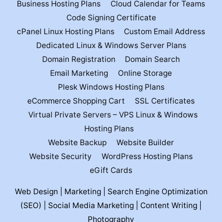
Business Hosting Plans
Cloud Calendar for Teams
Code Signing Certificate
cPanel Linux Hosting Plans
Custom Email Address
Dedicated Linux & Windows Server Plans
Domain Registration
Domain Search
Email Marketing
Online Storage
Plesk Windows Hosting Plans
eCommerce Shopping Cart
SSL Certificates
Virtual Private Servers – VPS Linux & Windows
Hosting Plans
Website Backup
Website Builder
Website Security
WordPress Hosting Plans
eGift Cards
Web Design | Marketing | Search Engine Optimization
(SEO) | Social Media Marketing | Content Writing |
Photography