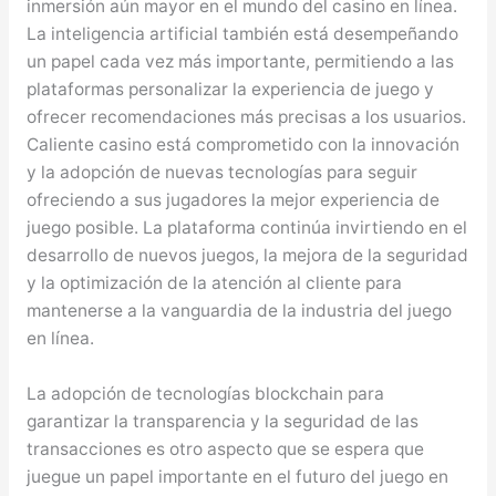
inmersión aún mayor en el mundo del casino en línea.
La inteligencia artificial también está desempeñando
un papel cada vez más importante, permitiendo a las
plataformas personalizar la experiencia de juego y
ofrecer recomendaciones más precisas a los usuarios.
Caliente casino está comprometido con la innovación
y la adopción de nuevas tecnologías para seguir
ofreciendo a sus jugadores la mejor experiencia de
juego posible. La plataforma continúa invirtiendo en el
desarrollo de nuevos juegos, la mejora de la seguridad
y la optimización de la atención al cliente para
mantenerse a la vanguardia de la industria del juego
en línea.
La adopción de tecnologías blockchain para
garantizar la transparencia y la seguridad de las
transacciones es otro aspecto que se espera que
juegue un papel importante en el futuro del juego en