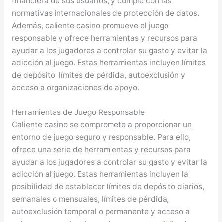
financiera de sus usuarios, y cumple con las
normativas internacionales de protección de datos.
Además, caliente casino promueve el juego
responsable y ofrece herramientas y recursos para
ayudar a los jugadores a controlar su gasto y evitar la
adicción al juego. Estas herramientas incluyen límites
de depósito, límites de pérdida, autoexclusión y
acceso a organizaciones de apoyo.
Herramientas de Juego Responsable
Caliente casino se compromete a proporcionar un
entorno de juego seguro y responsable. Para ello,
ofrece una serie de herramientas y recursos para
ayudar a los jugadores a controlar su gasto y evitar la
adicción al juego. Estas herramientas incluyen la
posibilidad de establecer límites de depósito diarios,
semanales o mensuales, límites de pérdida,
autoexclusión temporal o permanente y acceso a