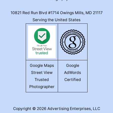
10821 Red Run Blvd #1714 Owings Mills, MD 21117
Serving the United States
Google Maps
Google
Street View
AdWords
Trusted
Certified
Photographer
Copyright © 2026 Advertising Enterprises, LLC