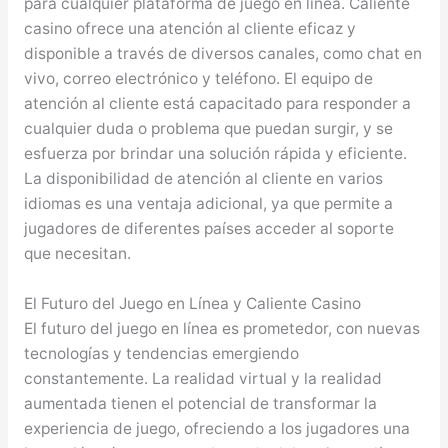
para cualquier plataforma de juego en línea. Caliente
casino ofrece una atención al cliente eficaz y
disponible a través de diversos canales, como chat en
vivo, correo electrónico y teléfono. El equipo de
atención al cliente está capacitado para responder a
cualquier duda o problema que puedan surgir, y se
esfuerza por brindar una solución rápida y eficiente.
La disponibilidad de atención al cliente en varios
idiomas es una ventaja adicional, ya que permite a
jugadores de diferentes países acceder al soporte
que necesitan.
El Futuro del Juego en Línea y Caliente Casino
El futuro del juego en línea es prometedor, con nuevas
tecnologías y tendencias emergiendo
constantemente. La realidad virtual y la realidad
aumentada tienen el potencial de transformar la
experiencia de juego, ofreciendo a los jugadores una