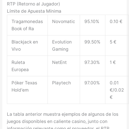
RTP (Retorno al Jugador)
Límite de Apuesta Mínima
Tragamonedas
Novomatic
95.10%
0.10 €
Book of Ra
Blackjack en
Evolution
99.50%
5 €
Vivo
Gaming
Ruleta
NetEnt
97.30%
1 €
Europea
Póker Texas
Playtech
97.00%
0.01
Hold'em
€/0.02
€
La tabla anterior muestra ejemplos de algunos de los
juegos disponibles en caliente casino, junto con
información relevante como el proveedor, el RTP