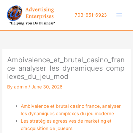
Skip
to
Main
703-651-6923
content
Men
Ambivalence_et_brutal_casino_fran
ce_analyser_les_dynamiques_comp
lexes_du_jeu_mod
By
admin
/
June 30, 2026
Ambivalence et brutal casino france, analyser
les dynamiques complexes du jeu moderne
Les stratégies agressives de marketing et
d'acquisition de joueurs