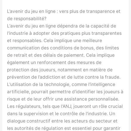
L’avenir du jeu en ligne : vers plus de transparence et
de responsabilité?
L'avenir du jeu en ligne dépendra de la capacité de
l'industrie à adopter des pratiques plus transparentes
et responsables. Cela implique une meilleure
communication des conditions de bonus, des limites
de retrait et des délais de paiement. Cela implique
également un renforcement des mesures de
protection des joueurs, notamment en matière de
prévention de l’addiction et de lutte contre la fraude.
L'utilisation de la technologie, comme l'intelligence
artificielle, pourrait permettre d'identifier les joueurs à
risque et de leur offrir une assistance personnalisée.
Les régulateurs, tels que l'ANJ, joueront un rôle crucial
dans la supervision et le contrôle de l'industrie. Un
dialogue constructif entre les acteurs du secteur et
les autorités de régulation est essentiel pour garantir