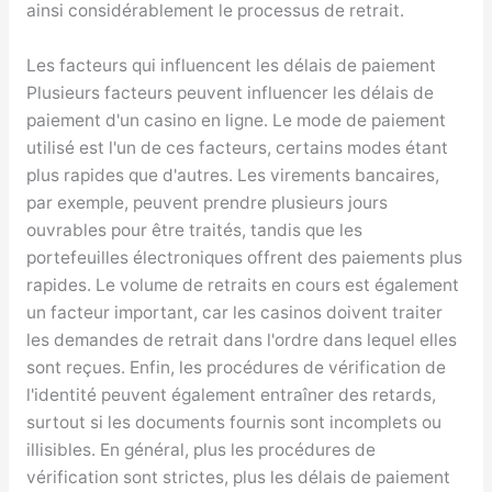
ainsi considérablement le processus de retrait.
Les facteurs qui influencent les délais de paiement
Plusieurs facteurs peuvent influencer les délais de
paiement d'un casino en ligne. Le mode de paiement
utilisé est l'un de ces facteurs, certains modes étant
plus rapides que d'autres. Les virements bancaires,
par exemple, peuvent prendre plusieurs jours
ouvrables pour être traités, tandis que les
portefeuilles électroniques offrent des paiements plus
rapides. Le volume de retraits en cours est également
un facteur important, car les casinos doivent traiter
les demandes de retrait dans l'ordre dans lequel elles
sont reçues. Enfin, les procédures de vérification de
l'identité peuvent également entraîner des retards,
surtout si les documents fournis sont incomplets ou
illisibles. En général, plus les procédures de
vérification sont strictes, plus les délais de paiement