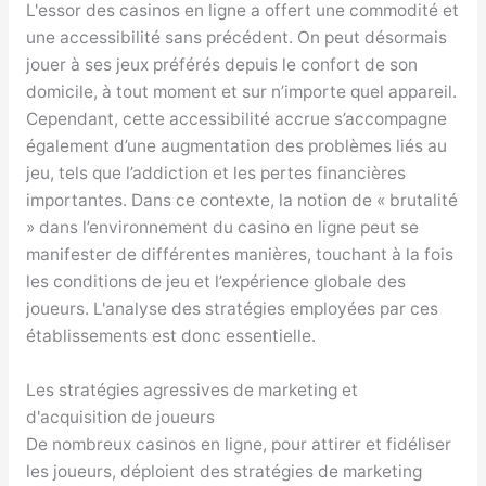
L'essor des casinos en ligne a offert une commodité et
une accessibilité sans précédent. On peut désormais
jouer à ses jeux préférés depuis le confort de son
domicile, à tout moment et sur n’importe quel appareil.
Cependant, cette accessibilité accrue s’accompagne
également d’une augmentation des problèmes liés au
jeu, tels que l’addiction et les pertes financières
importantes. Dans ce contexte, la notion de « brutalité
» dans l’environnement du casino en ligne peut se
manifester de différentes manières, touchant à la fois
les conditions de jeu et l’expérience globale des
joueurs. L'analyse des stratégies employées par ces
établissements est donc essentielle.
Les stratégies agressives de marketing et
d'acquisition de joueurs
De nombreux casinos en ligne, pour attirer et fidéliser
les joueurs, déploient des stratégies de marketing