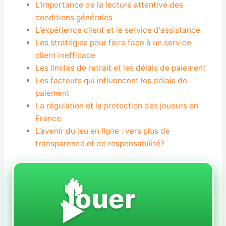
L'importance de la lecture attentive des
conditions générales
L'expérience client et le service d'assistance
Les stratégies pour faire face à un service
client inefficace
Les limites de retrait et les délais de paiement
Les facteurs qui influencent les délais de
paiement
La régulation et la protection des joueurs en
France
L’avenir du jeu en ligne : vers plus de
transparence et de responsabilité?
🔥
Jouer
▶️