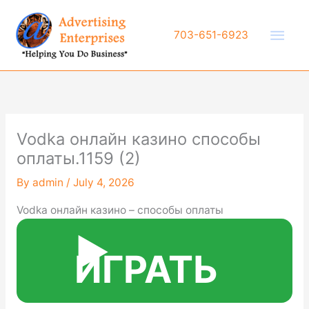
Skip
to
Main
703-651-6923
content
Men
Vodka онлайн казино способы
оплаты.1159 (2)
By
admin
/
July 4, 2026
Vodka онлайн казино – способы оплаты
▶️
ИГРАТЬ