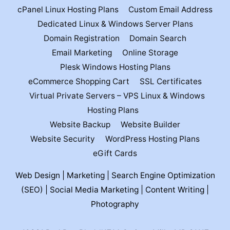
cPanel Linux Hosting Plans
Custom Email Address
Dedicated Linux & Windows Server Plans
Domain Registration
Domain Search
Email Marketing
Online Storage
Plesk Windows Hosting Plans
eCommerce Shopping Cart
SSL Certificates
Virtual Private Servers – VPS Linux & Windows
Hosting Plans
Website Backup
Website Builder
Website Security
WordPress Hosting Plans
eGift Cards
Web Design | Marketing | Search Engine Optimization
(SEO) | Social Media Marketing | Content Writing |
Photography