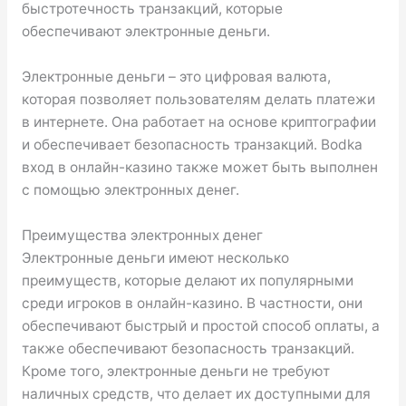
быстротечность транзакций, которые
обеспечивают электронные деньги.
Электронные деньги – это цифровая валюта,
которая позволяет пользователям делать платежи
в интернете. Она работает на основе криптографии
и обеспечивает безопасность транзакций. Вodka
вход в онлайн-казино также может быть выполнен
с помощью электронных денег.
Преимущества электронных денег
Электронные деньги имеют несколько
преимуществ, которые делают их популярными
среди игроков в онлайн-казино. В частности, они
обеспечивают быстрый и простой способ оплаты, а
также обеспечивают безопасность транзакций.
Кроме того, электронные деньги не требуют
наличных средств, что делает их доступными для