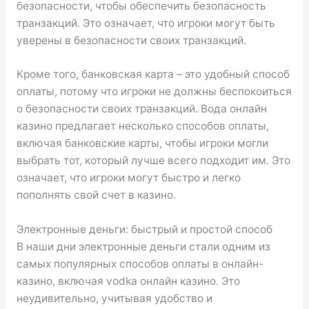
безопасности, чтобы обеспечить безопасность
транзакций. Это означает, что игроки могут быть
уверены в безопасности своих транзакций.
Кроме того, банковская карта – это удобный способ
оплаты, потому что игроки не должны беспокоиться
о безопасности своих транзакций. Вода онлайн
казино предлагает несколько способов оплаты,
включая банковские карты, чтобы игроки могли
выбрать тот, который лучше всего подходит им. Это
означает, что игроки могут быстро и легко
пополнять свой счет в казино.
Электронные деньги: быстрый и простой способ
В наши дни электронные деньги стали одним из
самых популярных способов оплаты в онлайн-
казино, включая vodka онлайн казино. Это
неудивительно, учитывая удобство и