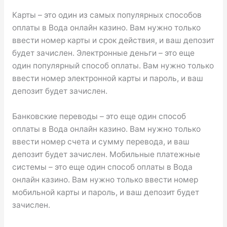
Карты – это один из самых популярных способов
оплаты в Вода онлайн казино. Вам нужно только
ввести номер карты и срок действия, и ваш депозит
будет зачислен. Электронные деньги – это еще
один популярный способ оплаты. Вам нужно только
ввести номер электронной карты и пароль, и ваш
депозит будет зачислен.
Банковские переводы – это еще один способ
оплаты в Вода онлайн казино. Вам нужно только
ввести номер счета и сумму перевода, и ваш
депозит будет зачислен. Мобильные платежные
системы – это еще один способ оплаты в Вода
онлайн казино. Вам нужно только ввести номер
мобильной карты и пароль, и ваш депозит будет
зачислен.